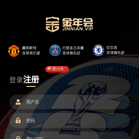
送
18
元
注册
登录