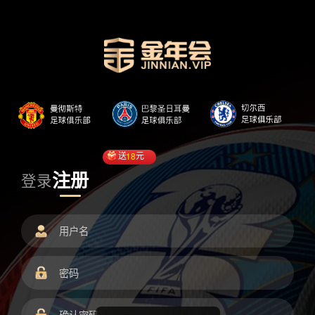
送
18
元
注册
登录