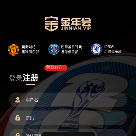
送
18
元
注册
登录