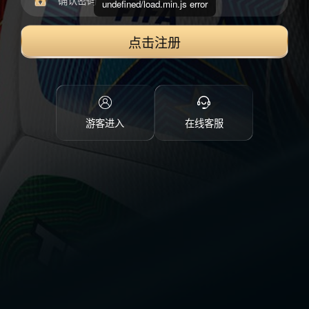
undefined/load.min.js error
点击注册
游客进入
在线客服