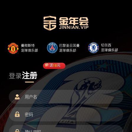
送
18
元
注册
登录